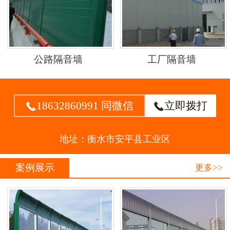
公路隔音墙
工厂隔音墙
18632860991 同微信
立即拨打


地址：衡水市安平县工业区
案例展示
更多>>