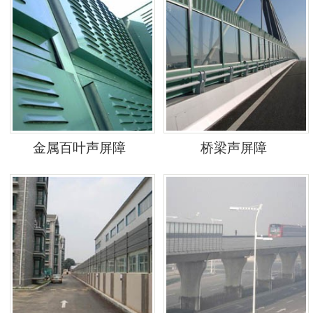
金属百叶声屏障
桥梁声屏障