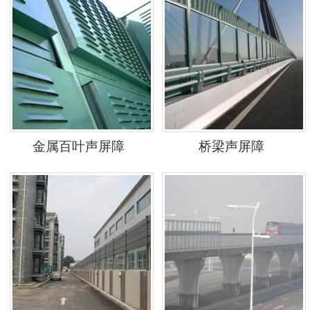
金属百叶声屏障
桥梁声屏障