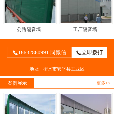
公路隔音墙
工厂隔音墙
18632860991 同微信
立即拨打


地址：衡水市安平县工业区
案例展示
更多>>