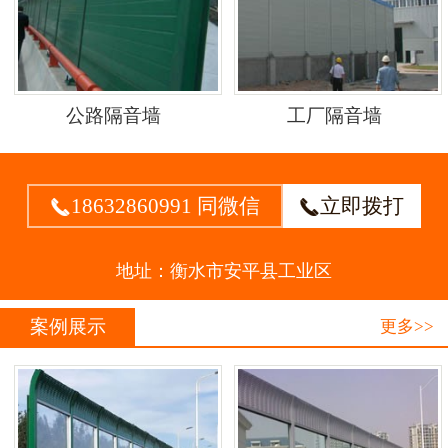
公路隔音墙
工厂隔音墙
18632860991 同微信
立即拨打


地址：衡水市安平县工业区
案例展示
更多>>