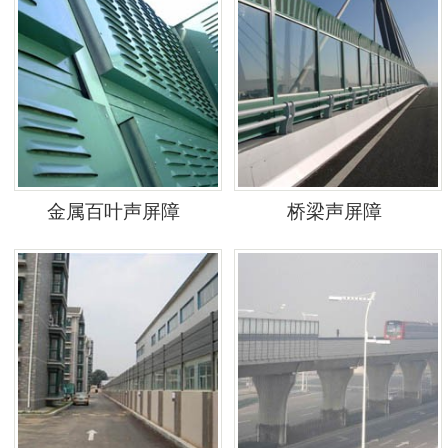
金属百叶声屏障
桥梁声屏障