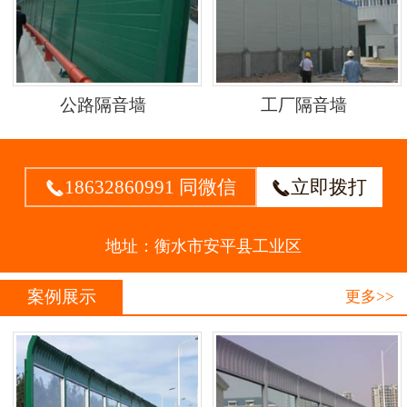
公路隔音墙
工厂隔音墙
18632860991 同微信
立即拨打


地址：衡水市安平县工业区
案例展示
更多>>