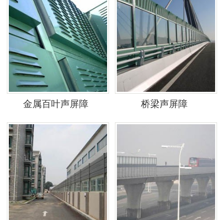
金属百叶声屏障
桥梁声屏障